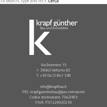
Cerca
Via Brennero 15
I- 39040 Velturno BZ
T. +39 0472 847 338
info@krapfbau.it
PEC:
krapfguentherbau@pec.rolmail.net
Codice destinatario: T04ZHR3
P.IVA: IT01229920218