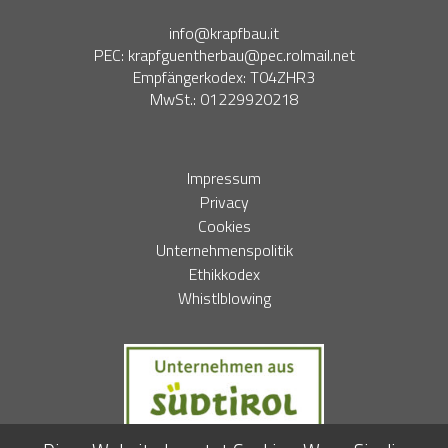
info@krapfbau.it
PEC:
krapfguentherbau@pec.rolmail.net
Empfängerkodex: T04ZHR3
MwSt.: 01229920218
Impressum
Privacy
Cookies
Unternehmenspolitik
Ethikkodex
Whistlblowing