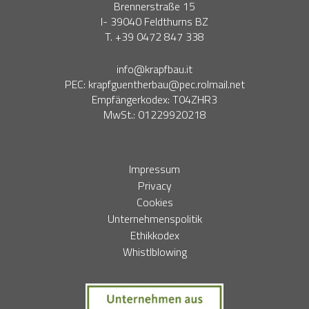
Brennerstraße 15
I- 39040 Feldthurns BZ
T. +39 0472 847 338
info@krapfbau.it
PEC:
krapfguentherbau@pec.rolmail.net
Empfängerkodex: T04ZHR3
MwSt.: 01229920218
Impressum
Privacy
Cookies
Unternehmenspolitik
Ethikkodex
Whistlblowing