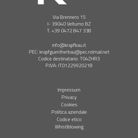
Via Brennero 15
I- 39040 Velturno BZ
T. +39 0472 847 338
info@krapfbau.it
PEC:
krapfguentherbau@pec.rolmail.net
Codice destinatario: T04ZHR3
P.IVA: IT01229920218
Impressum
Privacy
Cookies
Politica aziendale
Codice etico
Whistlblowing