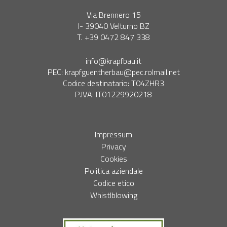
Via Brennero 15
I- 39040 Velturno BZ
T. +39 0472 847 338
info@krapfbau.it
PEC:
krapfguentherbau@pec.rolmail.net
Codice destinatario: T04ZHR3
P.IVA: IT01229920218
Impressum
Privacy
Cookies
Politica aziendale
Codice etico
Whistlblowing