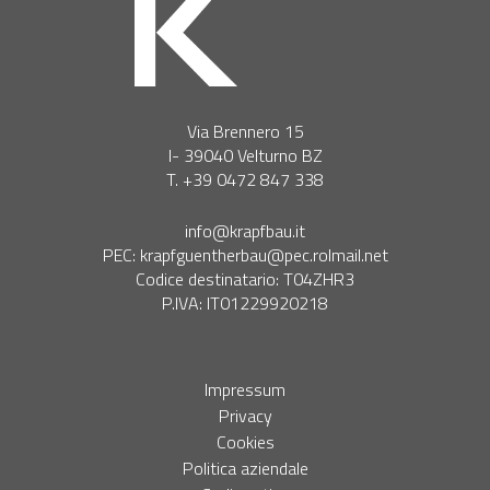
Via Brennero 15
I- 39040 Velturno BZ
T. +39 0472 847 338
info@krapfbau.it
PEC:
krapfguentherbau@pec.rolmail.net
Codice destinatario: T04ZHR3
P.IVA: IT01229920218
Impressum
Privacy
Cookies
Politica aziendale